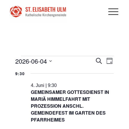
VERANSTALTUNGEN
VERANST
VERANS
2026-06-04
Suche
Tag
ANSICHT
SUCHE
FÜR
Datum
NAVIGAT
9:30
UND
wählen.
4.
ANSICHTE
4. Juni | 9:30
JUNI
GEMEINSAMER GOTTESDIENST IN
NAVIGATI
MARIÄ HIMMELFAHRT MIT
2026
PROZESSION ANSCHL.
GEMEINDEFEST IM GARTEN DES
PFARRHEIMES