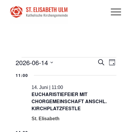
VERANSTALTUNGEN
VERANST
VERANS
2026-06-14
Suche
Tag
ANSICHT
SUCHE
FÜR
Datum
NAVIGAT
11:00
UND
wählen.
14.
ANSICHTE
14. Juni | 11:00
JUNI
EUCHARISTIEFEIER MIT
NAVIGATI
CHORGEMEINSCHAFT ANSCHL.
2026
KIRCHPLATZFESTLE
St. Elisabeth