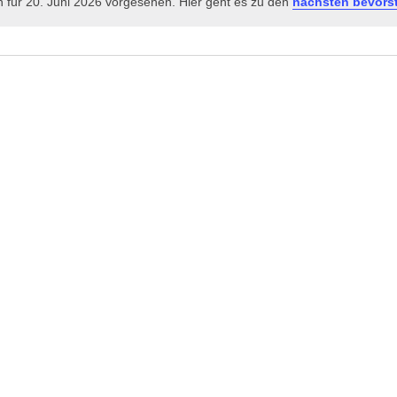
 für 20. Juni 2026 vorgesehen. Hier geht es zu den
nächsten bevors
Hinweis