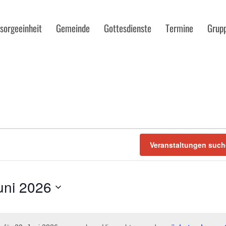
sorgeeinheit
Gemeinde
Gottesdienste
Termine
Grup
GEN
N
Veranstaltungen suc
uni 2026