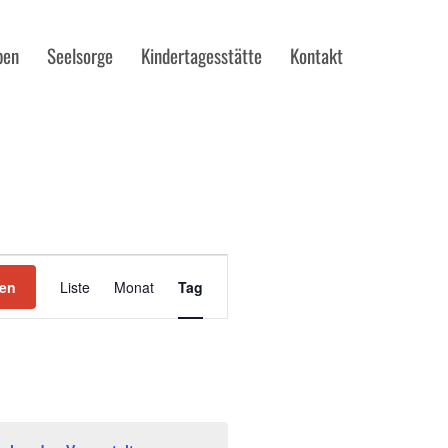
pen
Seelsorge
Kindertagesstätte
Kontakt
VERANSTALTUNG
ANSICHTEN-
hen
Liste
Tag
NAVIGATION