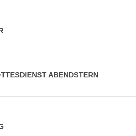
R
OTTESDIENST ABENDSTERN
G