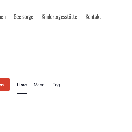
pen
Seelsorge
Kindertagesstätte
Kontakt
VERANSTALTUNG
ANSICHTEN-
en
Liste
Tag
NAVIGATION