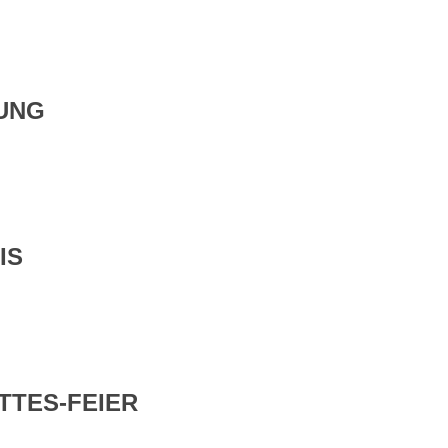
UNG
IS
TES-FEIER