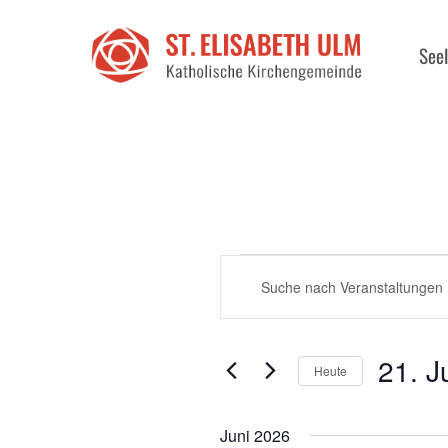
Seel
VERANSTALTUN
VERANSTALTUNGE
Bitte
SUCHE
Schlüsselwort
UND
eingeben.
ANSICHTEN,
Suche
21. J
Heute
NAVIGATION
nach
Datum
Veranstaltungen
wählen.
Juni 2026
Schlüsselwort.