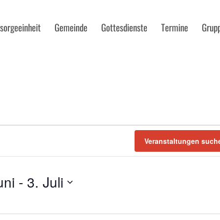
sorgeeinheit
Gemeinde
Gottesdienste
Termine
Grup
GEN
N
Veranstaltungen such
uni
 - 
3. Juli