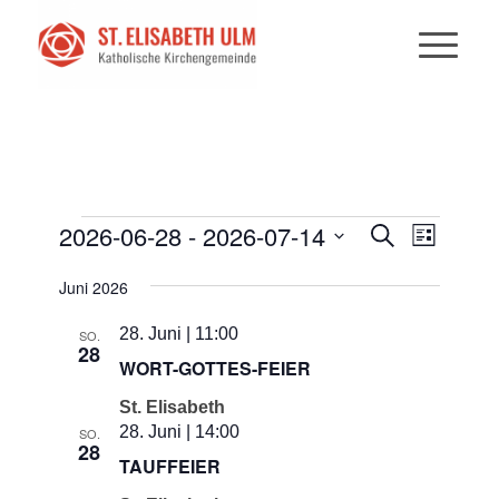
VERANSTALTUNGEN
VERANST
VERANS
2026-06-28
 - 
2026-07-14
Suche
Liste
ANSICHT
SUCHE
Datum
NAVIGAT
Juni 2026
UND
wählen.
ANSICHTE
28. Juni | 11:00
SO.
28
NAVIGATI
WORT-GOTTES-FEIER
St. Elisabeth
28. Juni | 14:00
SO.
28
TAUFFEIER